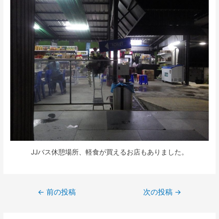
JJバス休憩場所、軽食が買えるお店もありました。
投
←
前の投稿
次の投稿
→
稿