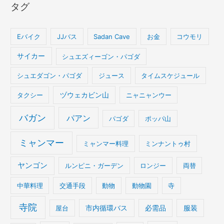
タグ
Eバイク
JJバス
Sadan Cave
お金
コウモリ
サイカー
シュエズィーゴン・パゴダ
シュエダゴン・パゴダ
ジュース
タイムスケジュール
タクシー
ヅウェカビン山
ニャニャンウー
バガン
パアン
パゴダ
ポッパ山
ミャンマー
ミャンマー料理
ミンナントゥ村
ヤンゴン
ルンピニ・ガーデン
ロンジー
両替
中華料理
交通手段
動物
動物園
寺
寺院
屋台
市内循環バス
必需品
服装