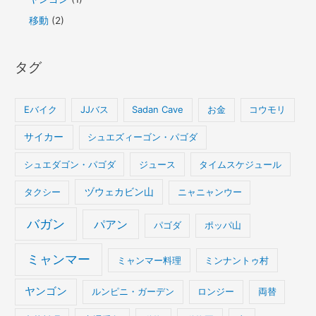
移動
(2)
タグ
Eバイク
JJバス
Sadan Cave
お金
コウモリ
サイカー
シュエズィーゴン・パゴダ
シュエダゴン・パゴダ
ジュース
タイムスケジュール
タクシー
ヅウェカビン山
ニャニャンウー
バガン
パアン
パゴダ
ポッパ山
ミャンマー
ミャンマー料理
ミンナントゥ村
ヤンゴン
ルンピニ・ガーデン
ロンジー
両替