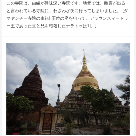
この寺院は、由緒が興味深い寺院です。地元では、幽霊が出る
と言われている寺院に、わざわざ夜に行ってしまいました。 [ダ
マヤンヂー寺院の由緒] 王位の座を狙って、アラウンスィードゥ
ー王であった父と兄を暗殺したナラトゥは1 […]