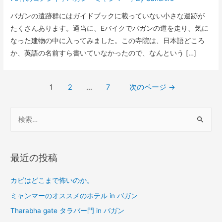
バガンの遺跡群にはガイドブックに載っていない小さな遺跡が
たくさんあります。適当に、Eバイクでバガンの道を走り、気に
なった建物の中に入ってみました。この寺院は、日本語どころ
か、英語の名前すら書いていなかったので、なんという […]
投
1
2
…
7
次のページ
→
稿
検
ナ
索
ビ
:
ゲ
最近の投稿
ー
シ
カビはどこまで怖いのか。
ョ
ミャンマーのオススメのホテル in バガン
Tharabha gate タラバー門 in バガン
ン