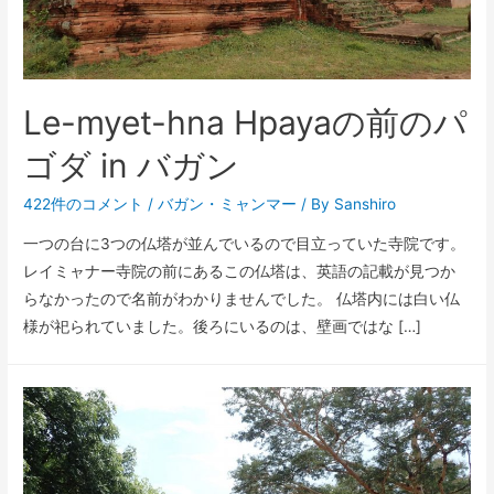
Le-myet-hna Hpayaの前のパ
ゴダ in バガン
422件のコメント
/
バガン
・
ミャンマー
/ By
Sanshiro
一つの台に3つの仏塔が並んでいるので目立っていた寺院です。
レイミャナー寺院の前にあるこの仏塔は、英語の記載が見つか
らなかったので名前がわかりませんでした。 仏塔内には白い仏
様が祀られていました。後ろにいるのは、壁画ではな […]