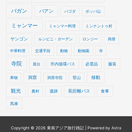
バガン
パアン
パゴダ
ポッパ山
ミャンマー
ミャンマー料理
ミンナントゥ村
ヤンゴン
ルンピニ・ガーデン
ロンジー
両替
中華料理
交通手段
動物
動物園
寺
寺院
屋台
市内循環バス
必需品
服装
移動
洞窟
果物
洞窟寺院
登山
観光
長距離バス
食事
農村
遺跡
馬車
Copyright © 2026
東南アジア旅行雑記
| Powered by
Astra