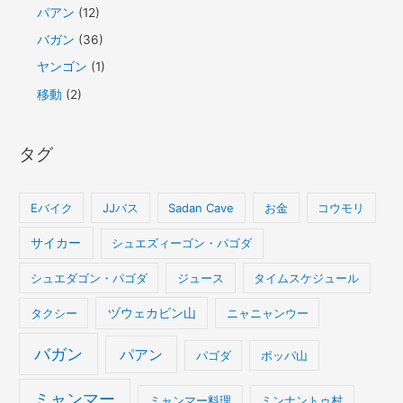
パアン
(12)
バガン
(36)
ヤンゴン
(1)
移動
(2)
タグ
Eバイク
JJバス
Sadan Cave
お金
コウモリ
サイカー
シュエズィーゴン・パゴダ
シュエダゴン・パゴダ
ジュース
タイムスケジュール
タクシー
ヅウェカビン山
ニャニャンウー
バガン
パアン
パゴダ
ポッパ山
ミャンマー
ミャンマー料理
ミンナントゥ村