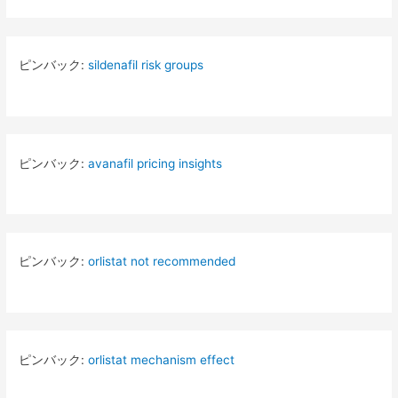
ピンバック:
sildenafil risk groups
ピンバック:
avanafil pricing insights
ピンバック:
orlistat not recommended
ピンバック:
orlistat mechanism effect