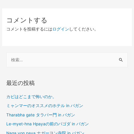
稿
ナ
コメントする
ビ
コメントを投稿するには
ログイン
してください。
ゲ
ー
シ
検
ョ
索
ン
:
最近の投稿
カビはどこまで怖いのか。
ミャンマーのオススメのホテル in バガン
Tharabha gate タラバー門 in バガン
Le-myet-hna Hpayaの前のパゴダ in バガン
Naga yon paya ナガーヨン寺院 in バガン